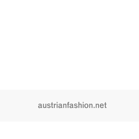
austrianfashion.net
Embracing curiosity, critical thinking,
by creating spaces where the transf
is celebrated and cultural exchang