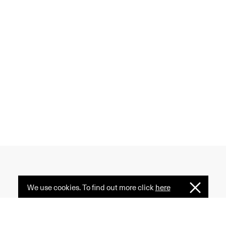
We use cookies. To find out more click
here
I
 creativity, and diversity
Understan
ormative power of fashion
e serves as a common ground.