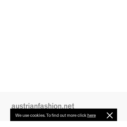
austrianfashion.net
We use cookies. To find out more click
here
I
Embracing curiosity, critical thinking,
Understan