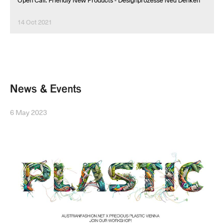
Open Call: Friendly New Products - Designprozesse Neu Denken
14 Oct 2021
News & Events
6 May 2023