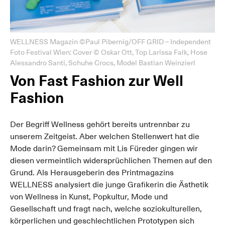
WELLNESS Magazin ©Paul Pibernig/OFF GRID – Independent
Foto Festival Wien: Cover © Oskar Ott, Top Larissa Falk, Hose
Alessandro Santi, Schuhe Crocs, Model Bastian Weinzierl
Von Fast Fashion zur Well
Fashion
Der Begriff Wellness gehört bereits untrennbar zu
unserem Zeitgeist. Aber welchen Stellenwert hat die
Mode darin? Gemeinsam mit Lis Füreder gingen wir
diesen vermeintlich widersprüchlichen Themen auf den
Grund. Als Herausgeberin des Printmagazins
WELLNESS analysiert die junge Grafikerin die Ästhetik
von Wellness in Kunst, Popkultur, Mode und
Gesellschaft und fragt nach, welche soziokulturellen,
körperlichen und geschlechtlichen Prototypen sich