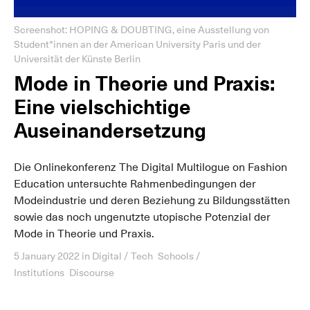
Screenshot: HOPING & DOUBTING, eine Ausstellung von
Student*innen an der American University Paris und der
Universität der Künste Berlin
Mode in Theorie und Praxis:
Eine vielschichtige
Auseinandersetzung
Die Onlinekonferenz The Digital Multilogue on Fashion
Education untersuchte Rahmenbedingungen der
Modeindustrie und deren Beziehung zu Bildungsstätten
sowie das noch ungenutzte utopische Potenzial der
Mode in Theorie und Praxis.
5 January 2022
in
Digital / Tech
Schools /
Institutions
Discourse