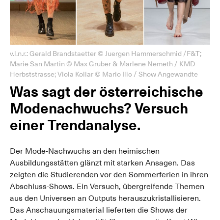
v.l.n.r.: Gerald Brandstaetter © Juergen Hammerschmid /F&T;
Marie San Martin © Max Gruber & Marlene Nemeth / KMD
Herbststrasse; Viola Kollar © Mario Ilic / Show Angewandte
Was sagt der österreichische
Modenachwuchs? Versuch
einer Trendanalyse.
Der Mode-Nachwuchs an den heimischen
Ausbildungsstätten glänzt mit starken Ansagen. Das
zeigten die Studierenden vor den Sommerferien in ihren
Abschluss-Shows. Ein Versuch, übergreifende Themen
aus den Universen an Outputs herauszukristallisieren.
Das Anschauungsmaterial lieferten die Shows der