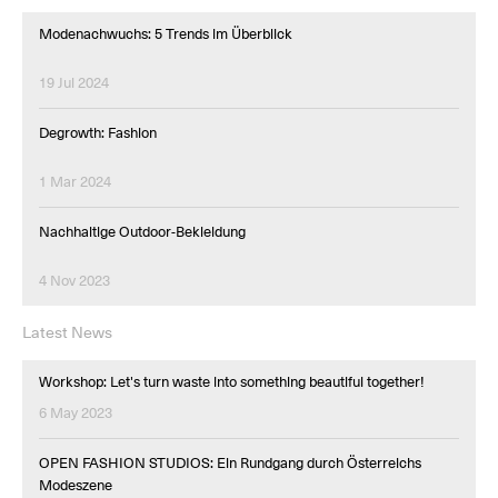
Modenachwuchs: 5 Trends im Überblick
19 Jul 2024
Degrowth: Fashion
1 Mar 2024
Nachhaltige Outdoor-Bekleidung
4 Nov 2023
Latest News
Workshop: Let's turn waste into something beautiful together!
6 May 2023
OPEN FASHION STUDIOS: Ein Rundgang durch Österreichs
Modeszene