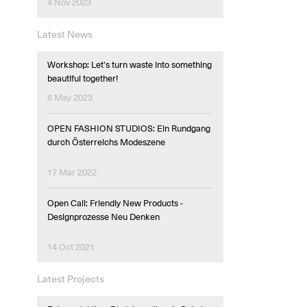
4 Nov 2023
Latest News
Workshop: Let's turn waste into something
beautiful together!
6 May 2023
OPEN FASHION STUDIOS: Ein Rundgang
durch Österreichs Modeszene
17 Mar 2022
Open Call: Friendly New Products -
Designprozesse Neu Denken
14 Oct 2021
Latest Projects