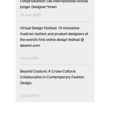
Fotoproduktion: Die internationale Schule
junger Designer*innen
15 Nov 2020
Virtual Design Festival: 15 innovative
Austrian fashion and product designers at
the world’s first online design festival @
dezeen.com
10 Jul 2020
Beyond Couture: A Cross-Cultural
Collaboration in Contemporary Fashion
Design.
5 Dec 2018