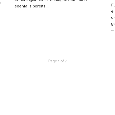
technologischen Grundlagen dafür sind
h
F
jedenfalls bereits ...
e
di
g
...
Page 1 of 7