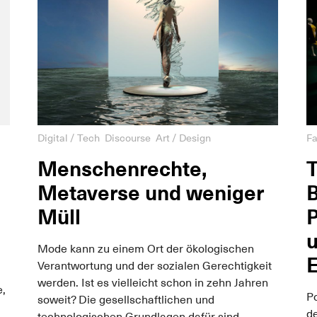
Digital / Tech
Discourse
Art / Design
Fa
Menschenrechte,
T
Metaverse und weniger
B
Müll
P
u
Mode kann zu einem Ort der ökologischen
Verantwortung und der sozialen Gerechtigkeit
werden. Ist es vielleicht schon in zehn Jahren
e,
P
soweit? Die gesellschaftlichen und
d