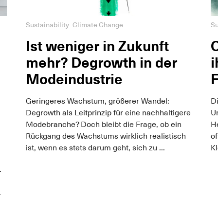
Sustainability
Climate Change
Su
Ist weniger in Zukunft
mehr? Degrowth in der
i
Modeindustrie
Geringeres Wachstum, größerer Wandel:
Di
Degrowth als Leitprinzip für eine nachhaltigere
Um
Modebranche? Doch bleibt die Frage, ob ein
H
Rückgang des Wachstums wirklich realistisch
of
ist, wenn es stets darum geht, sich zu ...
Kl
.
.