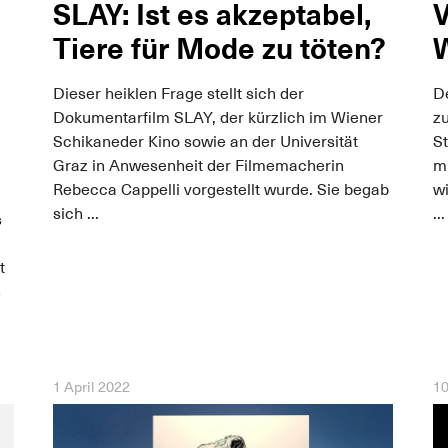
SLAY: Ist es akzeptabel,
V
Tiere für Mode zu töten?
W
Dieser heiklen Frage stellt sich der
De
Dokumentarfilm SLAY, der kürzlich im Wiener
z
Schikaneder Kino sowie an der Universität
S
Graz in Anwesenheit der Filmemacherin
mi
Rebecca Cappelli vorgestellt wurde. Sie begab
w
sich ...
...
s
t
n
1 April 2022
10