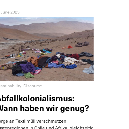
 June 2023
stainability
Discourse
bfallkolonialismus:
Wann haben wir genug?
erge an Textilmüll verschmutzen
stenregionen in Chile und Afrika, gleichzeitig