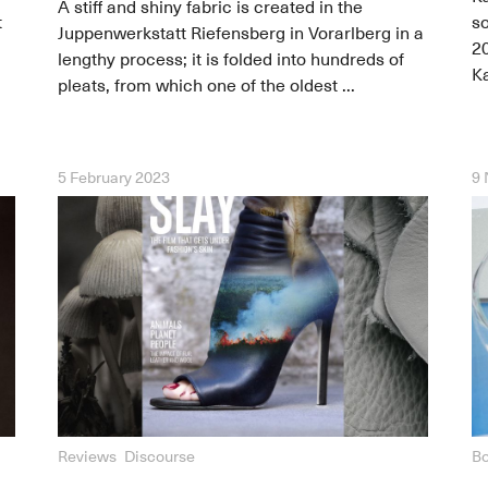
A stiff and shiny fabric is created in the
t
so
Juppenwerkstatt Riefensberg in Vorarlberg in a
2
lengthy process; it is folded into hundreds of
Ka
pleats, from which one of the oldest ...
5 February 2023
9
Reviews
Discourse
Bo