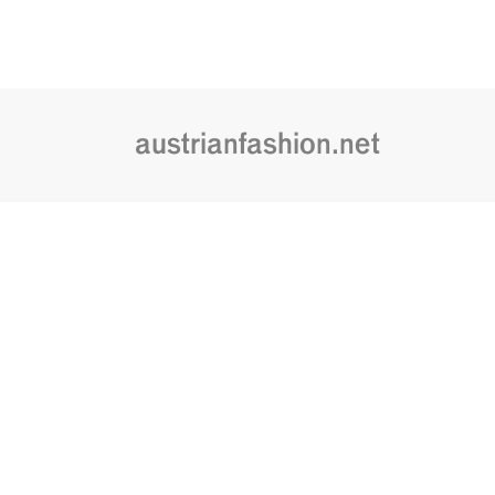
austrianfashion.net
Embracing curiosity, critical thinking,
by creating spaces where the transf
is celebrated and cultural exchang
© austrianfashion.net 2020
Contact
Lega