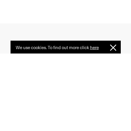
We use cookies. To find out more click
here
I
 creativity, and diversity
Understan
ormative power of fashion
e serves as a common ground.
l Notice
Privacy Policy