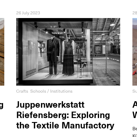
26 July 2023
28
Crafts
Schools / Institutions
Su
g
Juppenwerkstatt
A
Riefensberg: Exploring
the Textile Manufactory
B
Kü